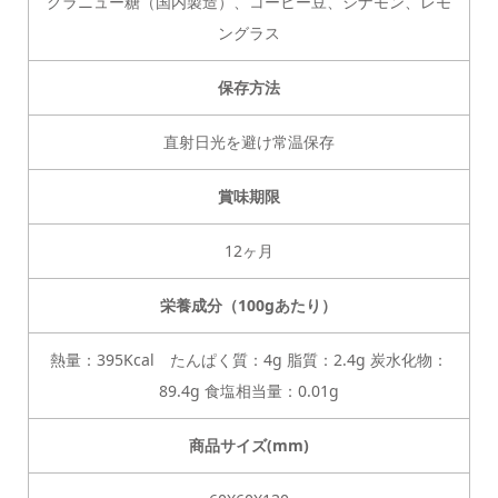
グラニュー糖（国内製造）、コーヒー豆、シナモン、レモ
ングラス
保存方法
直射日光を避け常温保存
賞味期限
12ヶ月
栄養成分（100gあたり）
熱量：395Kcal たんぱく質：4g 脂質：2.4g 炭水化物：
89.4g 食塩相当量：0.01g
商品サイズ(mm)