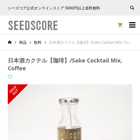
シーズコア公式オンラインストア 5000円以上送料無料


商品
飲料
日本酒カクテル【珈琲】/Sake Cocktail Mix, Coffee
日本酒カクテル【珈琲】/Sake Cocktail Mix,
Coffee
S
L
D
O
U
O
T