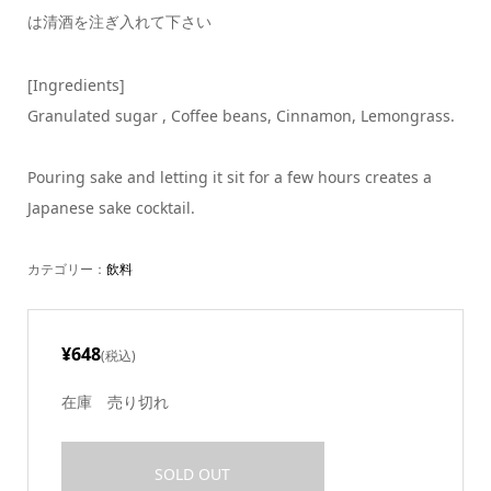
は清酒を注ぎ入れて下さい
[Ingredients]
Granulated sugar , Coffee beans, Cinnamon, Lemongrass.
Pouring sake and letting it sit for a few hours creates a
Japanese sake cocktail.
カテゴリー：
飲料
¥648
(税込)
在庫
売り切れ
SOLD OUT