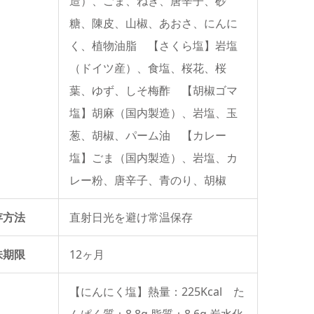
造）、ごま、ねぎ、唐辛子、砂
糖、陳皮、山椒、あおさ、にんに
く、植物油脂 【さくら塩】岩塩
（ドイツ産）、食塩、桜花、桜
葉、ゆず、しそ梅酢 【胡椒ゴマ
塩】胡麻（国内製造）、岩塩、玉
葱、胡椒、パーム油 【カレー
塩】ごま（国内製造）、岩塩、カ
レー粉、唐辛子、青のり、胡椒
存方法
直射日光を避け常温保存
味期限
12ヶ月
【にんにく塩】熱量：225Kcal た
んぱく質：8.8g 脂質：8.6g 炭水化