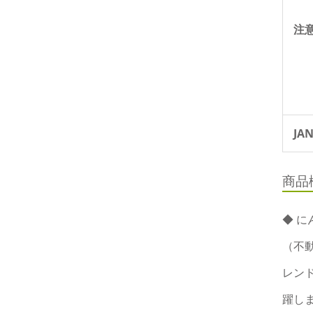
注
JA
商品
◆ に
（不
レン
躍し