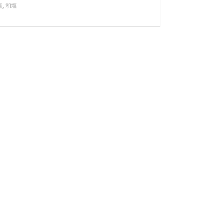
塩
,
和塩