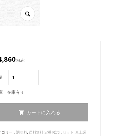
4,860
(税込)
量
庫
在庫有り
テゴリー：
調味料
,
送料無料 定番お試しセット
,
卓上調