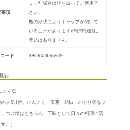
まった場合は瓶を振ってご使用下
意事項
さい。
瓶の形状によりキャップが傾いて
いることがありますが密閉状態に
問題はありません。
Nコード
4943603096949
概要
んにく塩
動の人気1位。にんにく、玉葱、胡椒、パセリ等をブ
ド。つけ塩はもちろん、下味として日々の料理に活
ます。）