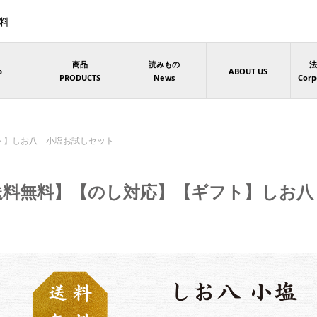
無料
商品
読みもの
法
p
ABOUT US
PRODUCTS
News
Corp
ト】しお八 小塩お試しセット
送料無料】【のし対応】【ギフト】しお八