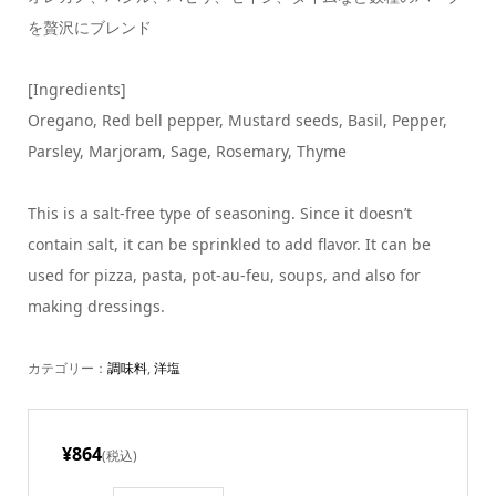
を贅沢にブレンド
[Ingredients]
Oregano, Red bell pepper, Mustard seeds, Basil, Pepper,
Parsley, Marjoram, Sage, Rosemary, Thyme
This is a salt-free type of seasoning. Since it doesn’t
contain salt, it can be sprinkled to add flavor. It can be
used for pizza, pasta, pot-au-feu, soups, and also for
making dressings.
カテゴリー：
調味料
,
洋塩
¥864
(税込)