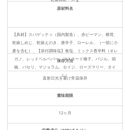
原材料名
【具材】スパゲッティ（国内製造）、赤ピーマン、椎茸、
乾燥しめじ、乾燥えのき、唐辛子、ローレル、（一部に小
麦を含む）、【添付調味塩】食塩、ミックス香辛料（オレ
ガノ、レッドベルペパー、マスタード種子、バジル、胡
保存方法
椒、パセリ、マジョラム、セイジ、ローズマリー、タイ
ム）
直射日光を避け常温保存
賞味期限
12ヶ月