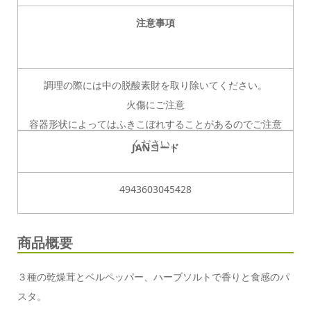
注意事項
調理の際には中の脱酸素財を取り除いてください。
火傷にご注意
容器形状によってはふきこぼれすることがあるのでご注意
ください。
JANコード
4943603045428
商品概要
３種の乾燥茸とベルペッパー、ハーブソルトで香りと食感のパ
スタ。