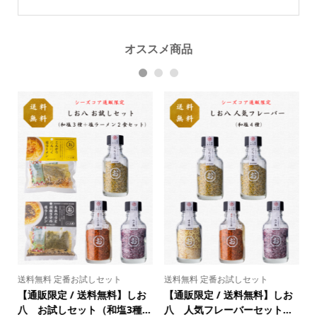
オススメ商品
1
2
3
試しセット
送料無料 定番お試しセット
調味料
送料無料】しお
【通販限定 / 送料無料】パス
【送料無料】【のし
ーセット...
タ&ラーメン初回セット（6...
【ギフト】しお八 小塩