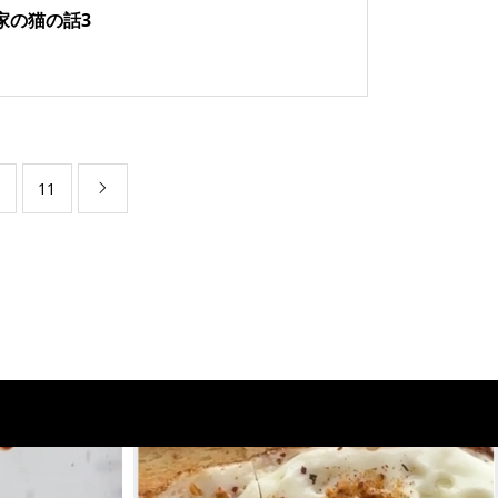
家の猫の話3
11
