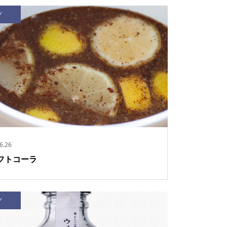
グ
6.26
フトコーラ
グ