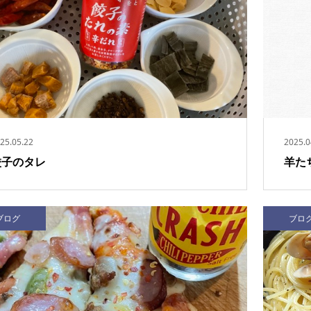
25.05.22
2025.0
餃子のタレ
羊た
ブログ
ブロ