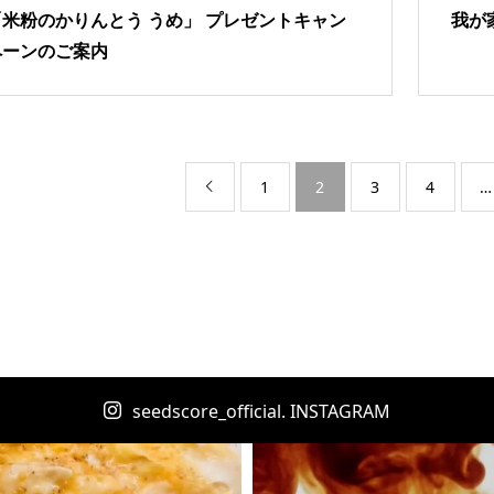
「米粉のかりんとう うめ」 プレゼントキャン
我が
ペーンのご案内
1
2
3
4
…

seedscore_official. INSTAGRAM