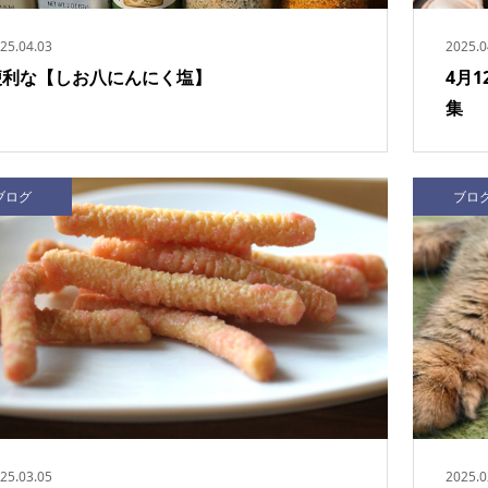
25.04.03
2025.0
便利な【しお八にんにく塩】
4月
集
ブログ
ブロ
25.03.05
2025.0