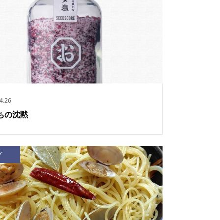
4.26
ちの沈黙
グ