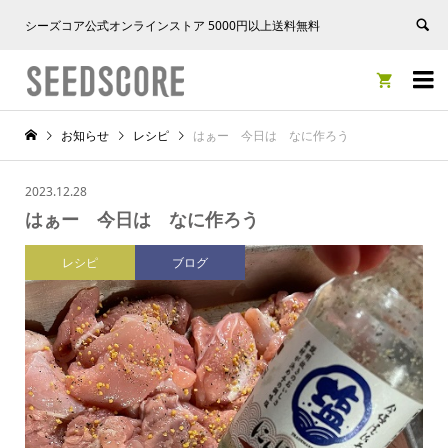
シーズコア公式オンラインストア 5000円以上送料無料


お知らせ
レシピ
はぁー 今日は なに作ろう
2023.12.28
はぁー 今日は なに作ろう
レシピ
ブログ