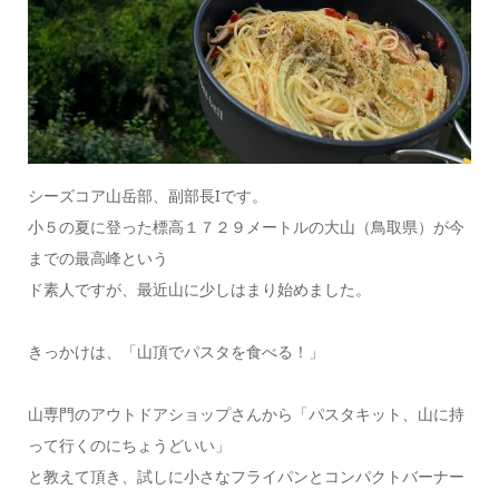
シーズコア山岳部、副部長
I
です。
小５の夏に登った標高１７２９メートルの大山（鳥取県）が今
までの最高峰という
ド素人ですが、最近山に少しはまり始めました。
きっかけは、「山頂でパスタを食べる！」
山専門のアウトドアショップさんから「パスタキット、山に持
って行くのにちょうどいい」
と教えて頂き、試しに小さなフライパンとコンパクトバーナー